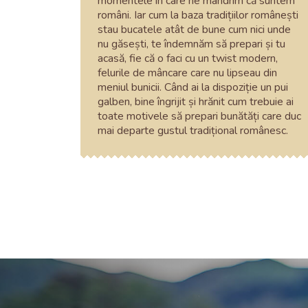
momentele în care ne mândrim că suntem
români. Iar cum la baza tradițiilor românești
stau bucatele atât de bune cum nici unde
nu găsești, te îndemnăm să prepari și tu
acasă, fie că o faci cu un twist modern,
felurile de mâncare care nu lipseau din
meniul bunicii. Când ai la dispoziție un pui
galben, bine îngrijit și hrănit cum trebuie ai
toate motivele să prepari bunătăți care duc
mai departe gustul tradițional românesc.