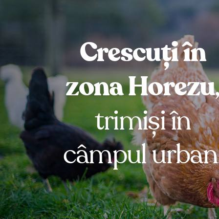
Crescuți în
zona Horezu
trimiși în
câmpul urban