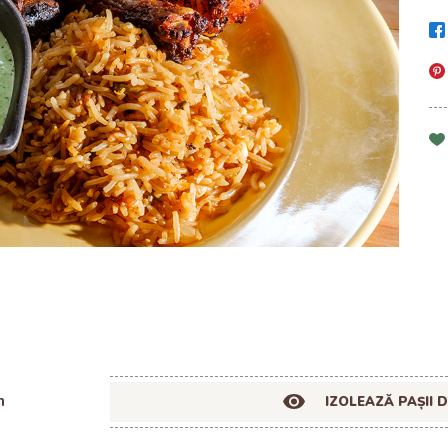
n
IZOLEAZĂ PAȘII 