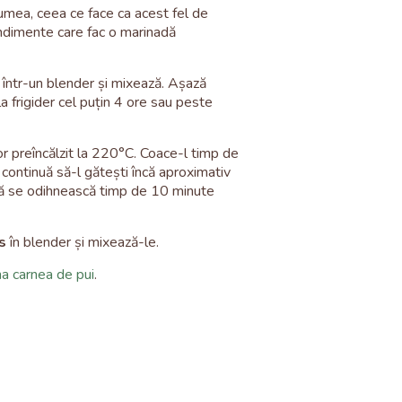
lumea, ceea ce face ca acest fel de
ndimente care fac o marinadă
într-un blender și mixează. Așază
la frigider cel puțin 4 ore sau peste
r preîncălzit la 220
°C
. Coace-l timp de
 continuă să-l gătești încă aproximativ
 să se odihnească timp de 10 minute
s
în blender și mixează-le.
na carnea de pui
.