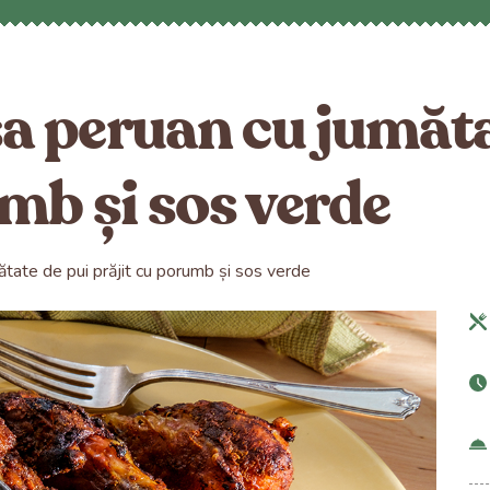
sa peruan cu jumăta
umb și sos verde
ătate de pui prăjit cu porumb și sos verde