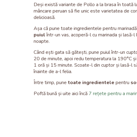
Deși există variante de Pollo a la brasa în toată 
mâncare peruan să fie unic este varietatea de co
delicioasă.
Așa că pune toate ingredientele pentru marinadă 
puiul
într-un vas, acoperă-l cu marinada și lasă-l 
noapte.
Când ești gata să gătești, pune puiul într-un cupto
20 de minute, apoi redu temperatura la 190
°C
și
1 oră și 15 minute. Scoate-l din cuptor și lasă-l
înainte de a-l felia.
Între timp, pune
toate ingredientele
pentru
so
Poftă bună și uite aici încă
7 rețete pentru a mari