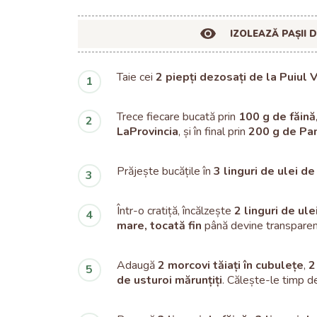
IZOLEAZĂ PAȘII 
Taie cei
2 piepți dezosați de la Puiul 
Trece fiecare bucată prin
100 g de făină
LaProvincia
, și în final prin
200 g de Pa
Prăjește bucățile în
3 linguri de ulei d
Într-o cratiță, încălzește
2 linguri de ul
mare, tocată fin
până devine transparen
Adaugă
2 morcovi tăiați în cubulețe
,
2
de usturoi mărunțiți
. Călește-le timp d