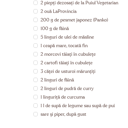
2 piepți dezosați de la Puiul Vegetarian
2 ouă LaProvincia
200 g de pesmet japonez (Panko)
100 g de făină
5 linguri de ulei de măsline
1 ceapă mare, tocată fin
2 morcovi tăiați în cubulețe
2 cartofi tăiați în cubulețe
3 căței de usturoi mărunțiți
2 linguri de făină
2 linguri de pudră de curry
1 linguriță de curcuma
1 l de supă de legume sau supă de pui
sare și piper, după gust