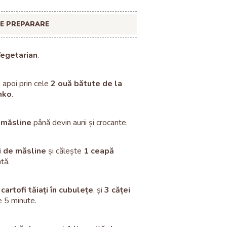
DE PREPARARE
Vegetarian
.
, apoi prin cele
2 ouă bătute de la
nko
.
e măsline
până devin aurii și crocante.
ei de măsline
și călește
1 ceapă
tă.
 cartofi tăiați în cubulețe
, și
3 căței
e 5 minute.