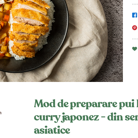
Mod de preparare pui 
n
curry japonez - din se
asiatice