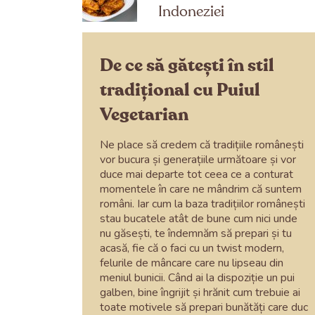
Indoneziei
De ce să gătești în stil
tradițional cu Puiul
Vegetarian
Ne place să credem că tradițiile românești
vor bucura și generațiile următoare și vor
duce mai departe tot ceea ce a conturat
momentele în care ne mândrim că suntem
români. Iar cum la baza tradițiilor românești
stau bucatele atât de bune cum nici unde
nu găsești, te îndemnăm să prepari și tu
acasă, fie că o faci cu un twist modern,
felurile de mâncare care nu lipseau din
meniul bunicii. Când ai la dispoziție un pui
galben, bine îngrijit și hrănit cum trebuie ai
toate motivele să prepari bunătăți care duc