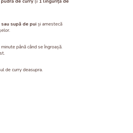
e pudră de curry
și
1 linguriță de
 sau supă de pui
și amestecă
elor.
 minute până când se îngroașă.
st.
sul de curry deasupra.