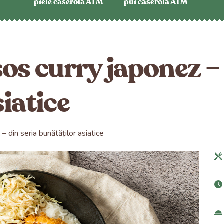
piele caserolă ATM
pui caserolă ATM
os curry japonez – 
iatice
– din seria bunătăților asiatice