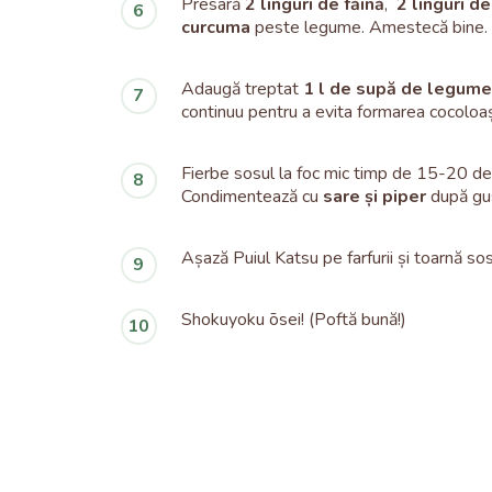
Presară
2 linguri de făină
,
2 linguri d
curcuma
peste legume. Amestecă bine.
Adaugă treptat
1 l de supă de legume
continuu pentru a evita formarea cocoloaș
Fierbe sosul la foc mic timp de 15-20 de
Condimentează cu
sare și piper
după gu
Așază Puiul Katsu pe farfurii și toarnă so
Shokuyoku ōsei! (Poftă bună!)