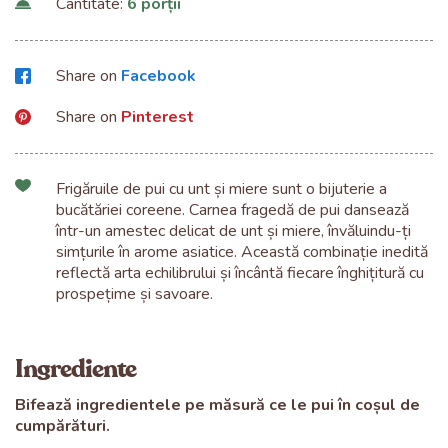
Cantitate:
6 porții
Share on
Facebook
Share on
Pinterest
Frigăruile de pui cu unt și miere sunt o bijuterie a
bucătăriei coreene. Carnea fragedă de pui dansează
într-un amestec delicat de unt și miere, învăluindu-ți
simțurile în arome asiatice. Această combinație inedită
reflectă arta echilibrului și încântă fiecare înghițitură cu
prospețime și savoare.
Ingrediente
Bifează ingredientele pe măsură ce le pui în coșul de
cumpărături.