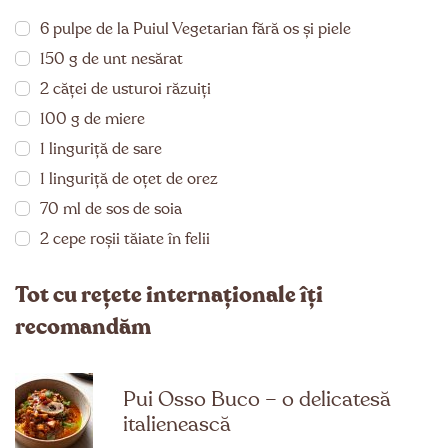
6 pulpe de la Puiul Vegetarian fără os și piele
150 g de unt nesărat
2 căței de usturoi răzuiți
100 g de miere
1 linguriță de sare
1 linguriță de oțet de orez
70 ml de sos de soia
2 cepe roșii tăiate în felii
Tot cu rețete internaționale îți
recomandăm
Pui Osso Buco – o delicatesă
italienească