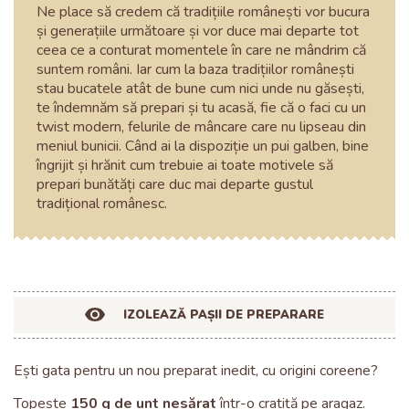
Ne place să credem că tradițiile românești vor bucura
și generațiile următoare și vor duce mai departe tot
ceea ce a conturat momentele în care ne mândrim că
suntem români. Iar cum la baza tradițiilor românești
stau bucatele atât de bune cum nici unde nu găsești,
te îndemnăm să prepari și tu acasă, fie că o faci cu un
twist modern, felurile de mâncare care nu lipseau din
meniul bunicii. Când ai la dispoziție un pui galben, bine
îngrijit și hrănit cum trebuie ai toate motivele să
prepari bunătăți care duc mai departe gustul
tradițional românesc.
IZOLEAZĂ PAȘII DE PREPARARE
Ești gata pentru un nou preparat inedit, cu origini coreene?
Topește
150 g de unt nesărat
într-o cratiță pe aragaz.