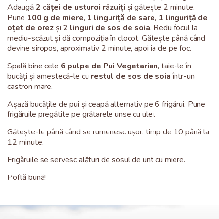
Adaugă
2 căței de usturoi răzuiți
și gătește 2 minute.
Pune
100 g de miere
,
1 linguriță de sare
,
1 linguriță de
oțet de orez
și
2 linguri de sos de soia
. Redu focul la
mediu-scăzut și dă compoziția în clocot. Gătește până când
devine siropos, aproximativ 2 minute, apoi ia de pe foc.
Spală bine cele
6 pulpe de Pui Vegetarian
, taie-le în
bucăți și amestecă-le cu
restul de sos de soia
într-un
castron mare.
Așază bucățile de pui și ceapă alternativ pe 6 frigărui. Pune
frigăruile pregătite pe grătarele unse cu ulei.
Gătește-le până când se rumenesc ușor, timp de 10 până la
12 minute.
Frigăruile se servesc alături de sosul de unt cu miere.
Poftă bună!