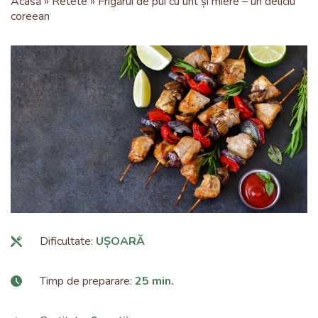
Acasă
Retete
Frigărui de pui cu unt și miere – un deliciu
coreean
Dificultate:
UȘOARĂ
Timp de preparare:
25 min.